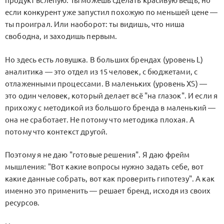
продукт вслепую. Ты можешь сделать красивую вещь, но
если конкурент уже запустил похожую по меньшей цене —
ты проиграл. Или наоборот: ты видишь, что ниша
свободна, и заходишь первым.
Но здесь есть ловушка. В больших брендах (уровень L)
аналитика — это отдел из 15 человек, с бюджетами, с
отлаженными процессами. В маленьких (уровень XS) —
это один человек, который делает всё "на глазок". И если я
прихожу с методикой из большого бренда в маленький —
она не сработает. Не потому что методика плохая. А
потому что контекст другой.
Поэтому я не даю "готовые решения". Я даю фрейм
мышления: "Вот какие вопросы нужно задать себе, вот
какие данные собрать, вот как проверить гипотезу". А как
именно это применить — решает бренд, исходя из своих
ресурсов.