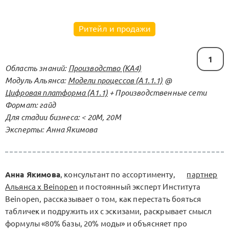
Ритейл и продажи
1
Область знаний:
Производство (KA4)
Модуль Альянса:
Модели процессов (А1.1.1)
@
Цифровая платформа (А1.1)
+ Производственные сети
Формат: гайд
Для стадии бизнеса: < 20М, 20М
Эксперты: Анна Якимова
Анна Якимова
, консультант по ассортименту,
партнер
Альянса x Beinopen
и постоянный эксперт Института
Beinopen, рассказывает о том, как перестать бояться
табличек и подружить их с эскизами, раскрывает смысл
формулы «80% базы, 20% моды» и объясняет про