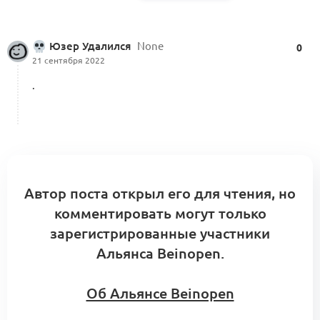
2 комментария
Юзер Удалился
None
0
21 сентября 2022
A1: Центр компетенций Альянса.
.
Кооперационные контуры и модульные
0
сборки
5 комментариев
Меморандум о кооперации
Автор поста открыл его для чтения, но
Поиск и первичная квалификация
комментировать могут только
производства (KA4.3.1)
0
зарегистрированные участники
5 комментариев
Альянса Beinopen.
Об Альянсе Beinopen
11 критериев оценки конкурентов