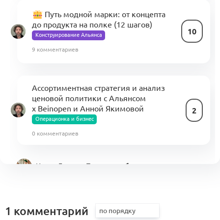
Путь модной марки: от концепта
до продукта на полке (12 шагов)
10
Конструирование Альянса
9 комментариев
Ассортиментная стратегия и анализ
ценовой политики с Альянсом
x Beinopen и Анной Якимовой
2
Операционка и бизнес
0 комментариев
1
Интро:
Евгения Ткачева
1 комментарий
1 комментарий
Производство (KA4.1)
Производство
1