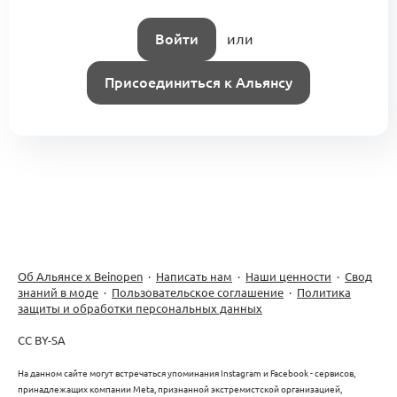
в индустрии моды (KA3.1.2.1)
0
Брендинг и маркетинг
Войти
или
2 комментария
Присоединиться к Альянсу
Об Альянсе х Beinopen
·
Написать нам
·
Наши ценности
·
Свод
знаний в моде
·
Пользовательское соглашение
·
Политика
защиты и обработки персональных данных
CC BY-SA
На данном сайте могут встречаться упоминания Instagram и Facebook - сервисов,
принадлежащих компании Meta, признанной экстремистской организацией,