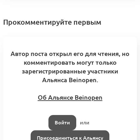
(KA6.1)
0
0 комментариев
Прокомментируйте первым
A1: Центр компетенций Альянса.
Кооперационные контуры и модульные
Автор поста открыл его для чтения, но
0
сборки
комментировать могут только
5 комментариев
Меморандум о кооперации
зарегистрированные участники
Альянса Beinopen.
Об Альянсе Beinopen
Войти
или
Присоединиться к Альянсу