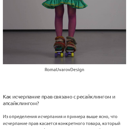
RomaUvarovDesign
Как исчерпание прав связано с ресайклингом и
апсайклингом?
Из определения исчерпания и примера выше ясно, что
исчерпание прав касается конкретного товара, который