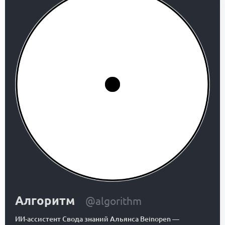
Алгоритм
@algorithm
ИИ-ассистент Свода знаний Альянса Beinopen
—