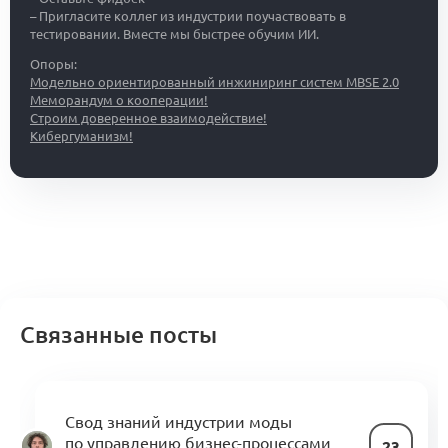
– Пригласите коллег из индустрии поучаствовать в
тестировании. Вместе мы быстрее обучим ИИ.
Опоры:
Модельно ориентированный инжиниринг систем MBSE 2.0
Меморандум о кооперации!
Строим доверенное взаимодействие!
Кибергуманизм!
Связанные посты
Свод знаний индустрии моды
по управлению бизнес-процессами
23