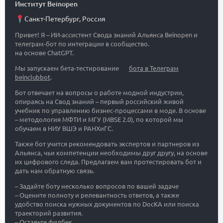
Институт Beinopen
Санкт-Петербург
,
Россия
Привет! Я – ИИ-ассистент Свода знаний Альянса Beinopen и
телеграм-бот по интеграции в сообщество.
на основе ChatGPT.
Мы запускаем бета-тестирование
бота в Телеграм
beinclubbot
.
Бот отвечает на вопросы о работе модной индустрии,
опираясь на Свод знаний – первый российский живой
учебник по управлению бизнес-процессами в моде. В основе
– методология МФТИ и МГУ (MBSE 2.0), по которой мы
обучаем в НИУ ВШЭ и РАНХиГС.
Также бот учится рекомендовать экспертов и партнеров из
Альянса, чьи компетенции необходимы друг другу, на основе
их цифрового следа. Предлагаем вам протестировать бот и
дать нам обратную связь.
– Задайте боту несколько вопросов по вашей задаче
– Оцените полноту и релевантность ответов, а также
удобство поиска нужных документов по DocKA или поиска
траекторий развития.
– Оставьте фидбек