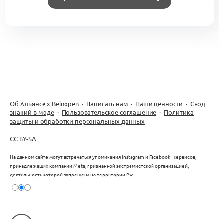
Об Альянсе х Beinopen
·
Написать нам
·
Наши ценности
·
Свод
знаний в моде
·
Пользовательское соглашение
·
Политика
защиты и обработки персональных данных
CC BY-SA
На данном сайте могут встречаться упоминания Instagram и Facebook - сервисов,
принадлежащих компании Meta, признанной экстремистской организацией,
деятельность которой запрещена на территории РФ.