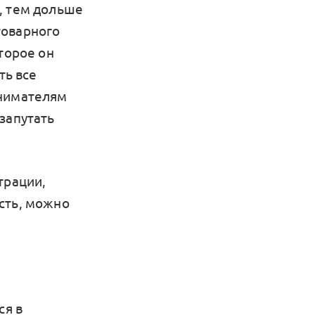
, тем дольше
 товарного
торое он
ть все
инимателям
запутать
трации,
сть, можно
ся в