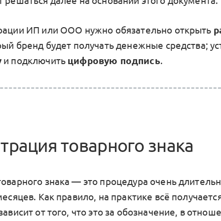
т решаться далее на основании этого документа.
рации ИП или ООО нужно обязательно открыть
р
орый бренд будет получать денежные средства; у
у
и подключить
цифровую подпись
.
страция товарного знака
товарного знака — это процедура очень длительн
месяцев. Как правило, на практике всё получаетс
зависит от того, что это за обозначение, в отнош