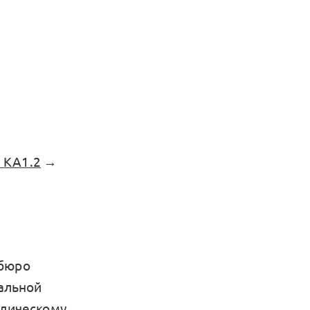
 KA1.2
→
 бюро
уальной
идическому