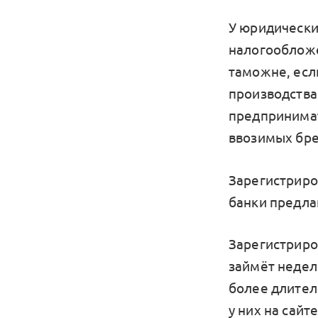
У юридически
налогообложе
таможне, если
производства
предпринимат
ввозимых бре
Зарегистриро
банки предлаг
Зарегистриро
займёт неделю
более длител
у них на сайт