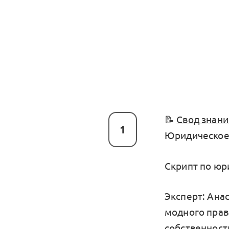
📝
Свод знани
1
Юридическое
Скрипт по юр
Эксперт: Ана
модного права
собственност