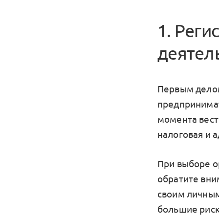
1. Рег
деятел
Первым делом
предпринимат
момента вест
налоговая и 
При выборе 
обратите вни
своим личным
большие риск