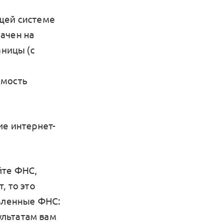
бщей системе
ачен на
аницы (с
имость
ие интернет-
йте ФНС,
, то это
овленные ФНС:
зультатам вам