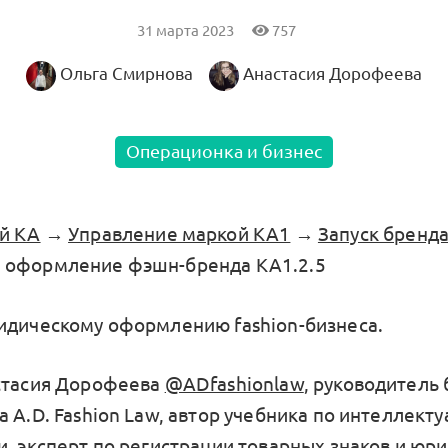
31 марта 2023
757
Ольга Смирнова
Анастасия Дорофеева
Операционка и бизнес
й KA
→
Управление маркой KA1
→
Запуск бренда
 оформление фэшн-бренда KA1.2.5
идическому оформлению fashion-бизнеса.
стасия Дорофеева
@ADfashionlaw
, руководитель
 A.D. Fashion Law, автор учебника по интеллект
и, эксперт по регистрации товарных знаков и юр