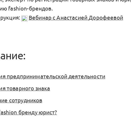
ю fashion-брендов.
трукция:
Вебинар с Анастасией Дорофеевой
ание:
ия предпринимательской деятельности
ия товарного знака
ие сотрудников
fashion бренду юрист?