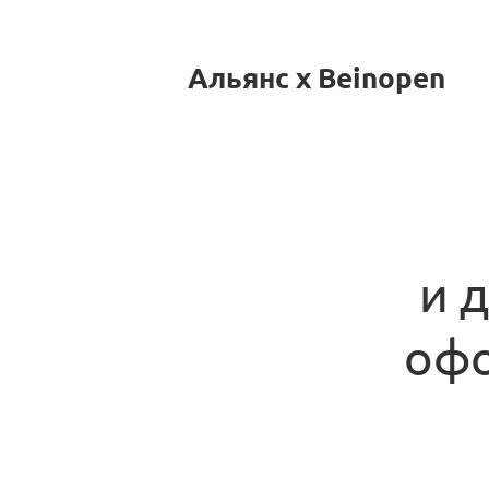
Альянс x Beinopen
и 
офо