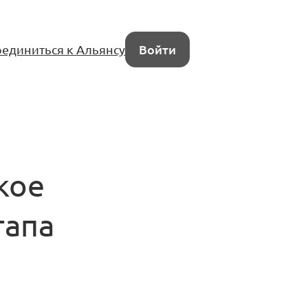
единиться к Альянсу
Войти
а
кое
тапа