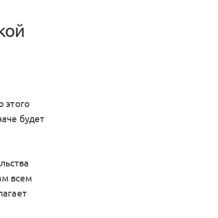
кой
о этого
наче будет
льства
ам всем
лагает