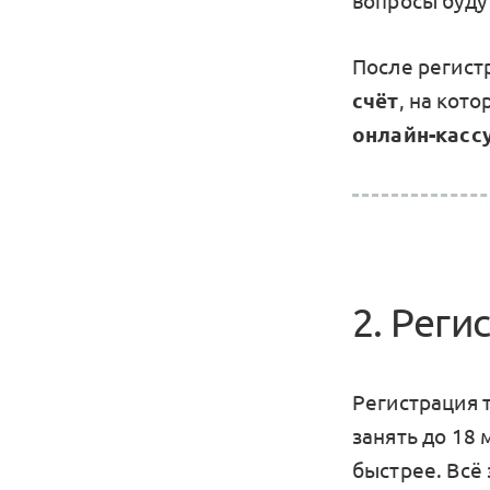
вопросы буду
После регист
счёт
, на кот
онлайн-касс
2. Реги
Регистрация 
занять до 18 
быстрее. Всё 