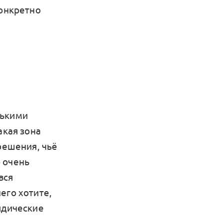
конкретно
лькими
акая зона
решения, чьё
 очень
вся
его хотите,
идические