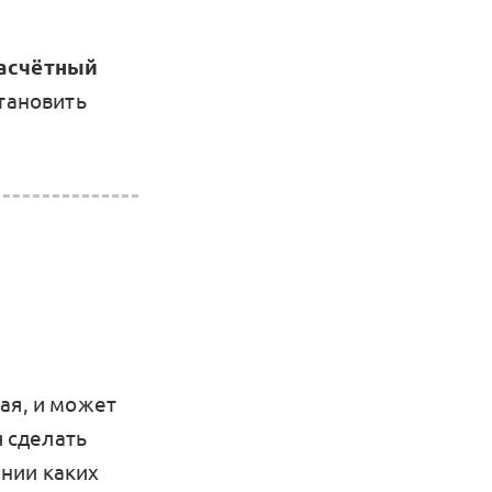
асчётный
становить
ая, и может
я сделать
ении каких