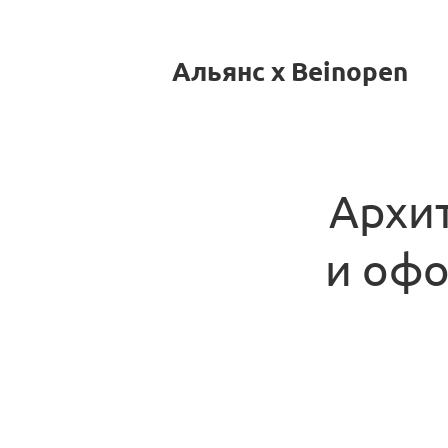
Альянс x Beinopen
Архит
и офо