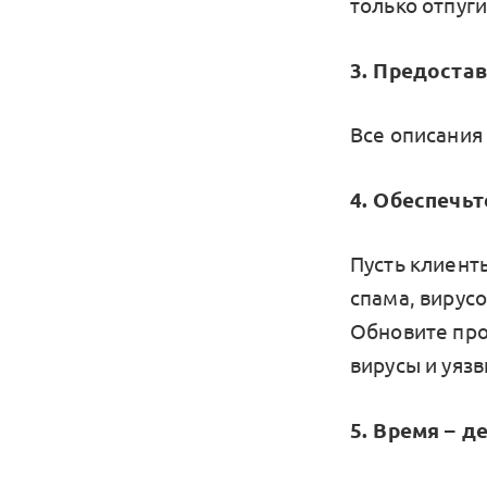
только отпуг
3. Предоста
Все описания
4. Обеспечь
Пусть клиент
спама, вирус
Обновите про
вирусы и уяз
5. Время – д