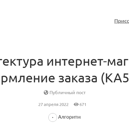
Присо
ектура интернет-ма
рмление заказа (KA5.
Публичный пост
27 апреля 2022
671
Алгоритм