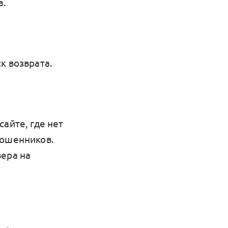
а.
к возврата.
айте, где нет
мошенников.
вера на