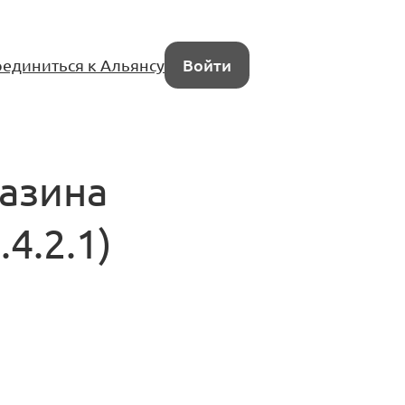
единиться к Альянсу
Войти
газина
4.2.1)