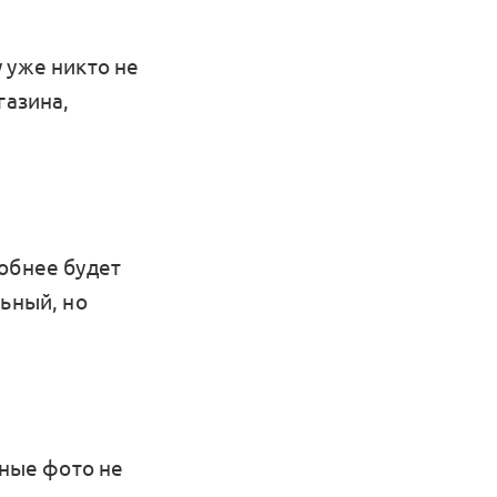
 уже никто не
газина,
добнее будет
льный, но
нные фото не