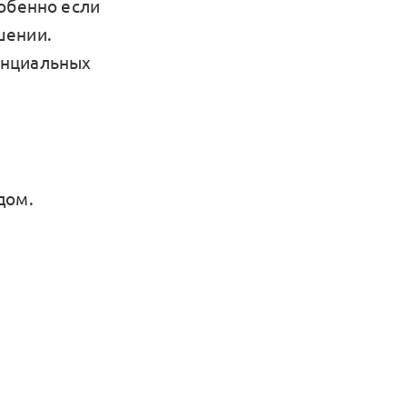
собенно если
шении.
енциальных
дом.