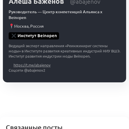
Алеша Баженов
@abajenov
Руководитель
—
Центр компетенций Альянса x
Beinopen
Москва
,
Россия
Институт Beinopen
Ведущий эксперт направления «Реинжинириг системы
моды» в Институте развития креативных индустрий НИУ ВШЭ.
Институт развития индустрии моды Beinopen.
https://t.me/abajenov
Соцсети @abajenov2
Связанные посты