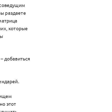
н-соведущим
Вы раздаете
 матрица
них, которые
ны
 – добавиться
ендарей.
 ищем
но этот
слушать