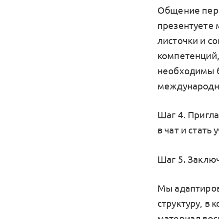
Общение пере
презентуете 
листочки и с
компетенций,
необходимы б
международн
Шаг 4. Пригл
в чат и стать
Шаг 5. Заклю
Мы адаптиров
структуру, в
материал вос