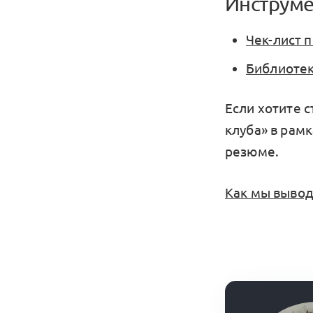
Инструме
Чек-лист 
Библиотек
Если хотите 
клуба» в рам
резюме.
Как мы вывод