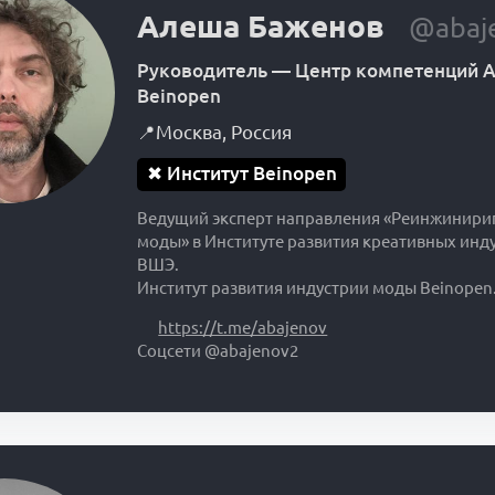
Алеша Баженов
@abaj
Руководитель
—
Центр компетенций А
Beinopen
📍
Москва
,
Россия
✖
Институт Beinopen
Ведущий эксперт направления «Реинжинири
моды» в Институте развития креативных инд
ВШЭ.
Институт развития индустрии моды Beinopen
https://t.me/abajenov
Соцсети @abajenov2