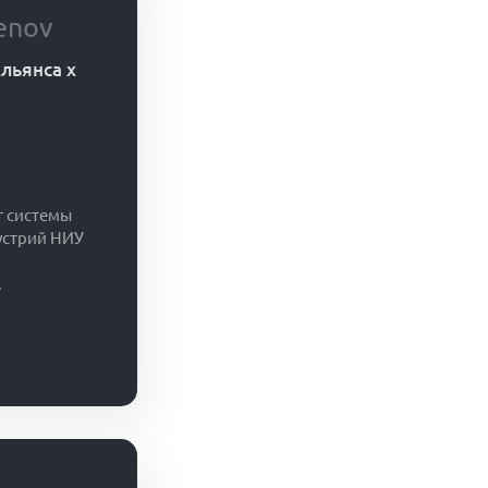
enov
льянса x
г системы
устрий НИУ
.