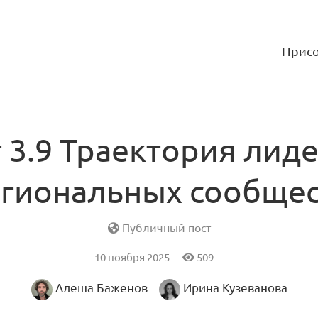
Присо
 3.9 Траектория лид
гиональных сообще
Публичный пост
10 ноября 2025
509
Алеша Баженов
Ирина Кузеванова