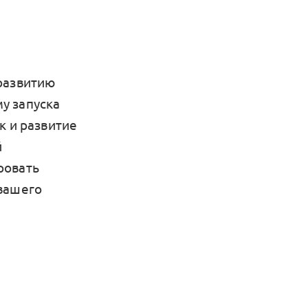
развитию
у запуска
к и развитие
й
ровать
 вашего