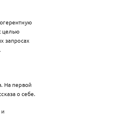
когерентную
 с целью
их запросах
.
. На первой
сказа о себе.
 и