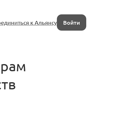
единиться к Альянсу
Войти
ерам
ств