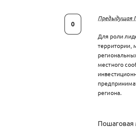
Предыдущая Г
0
Для роли лид
территории, 
региональных
местного соо
инвестиционн
предпринимат
региона.
Пошаговая 