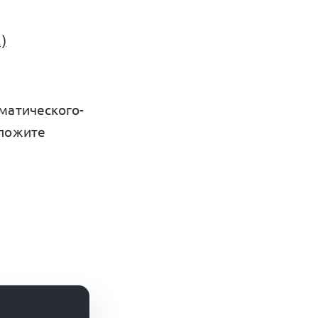
)
матического-
ложите