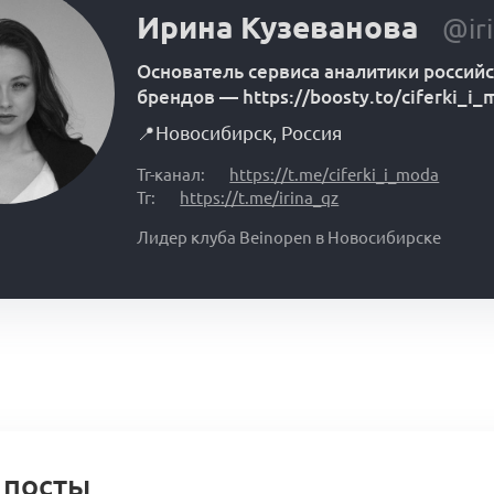
Ирина Кузеванова
@ir
Основатель сервиса аналитики россий
брендов
—
https://boosty.to/ciferki_i
📍
Новосибирск
,
Россия
Тг-канал:
https://t.me/ciferki_i_moda
Тг:
https://t.me/irina_qz
Лидер клуба Beinopen в Новосибирске
 посты