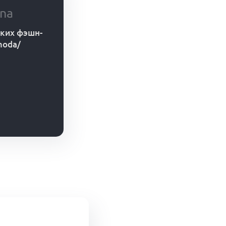
ina
ских фэшн-
_moda/