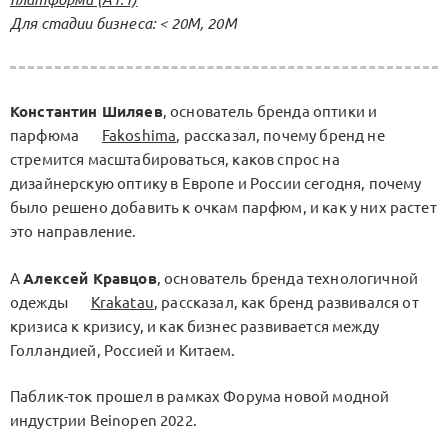
Для стадии бизнеса: < 20М, 20М
Константин Шиляев
, основатель бренда оптики и
парфюма
Fakoshima
, рассказал, почему бренд не
стремится масштабироваться, каков спрос на
дизайнерскую оптику в Европе и России сегодня, почему
было решено добавить к очкам парфюм, и как у них растет
это направление.
А
Алексей Кравцов
, основатель бренда технологичной
одежды
Krakatau
, рассказал, как бренд развивался от
кризиса к кризису, и как бизнес развивается между
Голландией, Россией и Китаем.
Паблик-ток прошел в рамках Форума новой модной
индустрии Beinopen 2022.