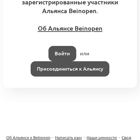
зарегистрированные участники
Альянса Beinopen.
A1: Центр компетенций Альянса.
Об Альянсе Beinopen
Кооперационные контуры и модульные
0
сборки
5 комментариев
Меморандум о кооперации
Войти
или
Форум Альянса
Присоединиться к Альянсу
«Индустриальный
10
искусственный интеллект
0
в моде и эталонная фабрика»
сентября
3 комментария
Бизнес-клуб Beinopen: выводим
на сделки в индустрии моды
0
Об Альянсе х Beinopen
·
Написать нам
·
Наши ценности
·
Свод