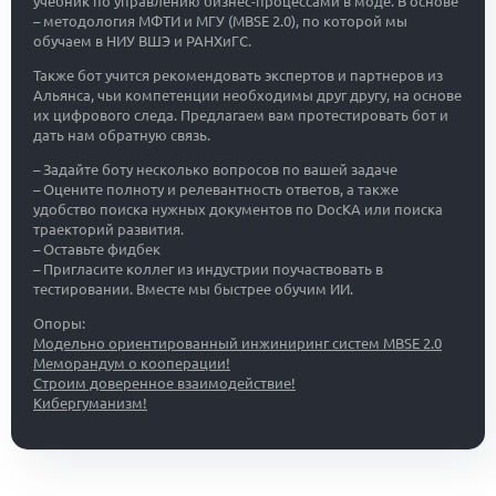
учебник по управлению бизнес-процессами в моде. В основе
– методология МФТИ и МГУ (MBSE 2.0), по которой мы
обучаем в НИУ ВШЭ и РАНХиГС.
Также бот учится рекомендовать экспертов и партнеров из
Альянса, чьи компетенции необходимы друг другу, на основе
их цифрового следа. Предлагаем вам протестировать бот и
дать нам обратную связь.
– Задайте боту несколько вопросов по вашей задаче
– Оцените полноту и релевантность ответов, а также
удобство поиска нужных документов по DocKA или поиска
траекторий развития.
– Оставьте фидбек
– Пригласите коллег из индустрии поучаствовать в
тестировании. Вместе мы быстрее обучим ИИ.
Опоры:
Модельно ориентированный инжиниринг систем MBSE 2.0
Меморандум о кооперации!
Строим доверенное взаимодействие!
Кибергуманизм!