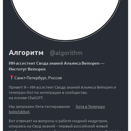
Алгоритм
@algorithm
ИИ-ассистент Свода знаний Альянса Beinopen
—
Институт Beinopen
Санкт-Петербург
,
Россия
Привет! Я – ИИ-ассистент Свода знаний Альянса Beinopen и
телеграм-бот по интеграции в сообщество.
на основе ChatGPT.
Мы запускаем бета-тестирование
бота в Телеграм
beinclubbot
.
Бот отвечает на вопросы о работе модной индустрии,
опираясь на Свод знаний – первый российский живой