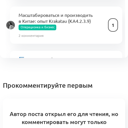
Масштабироваться и производить
в Китае: опыт Krakatau (KA4.2.3.9)
1
Операционка и бизнес
2 комментария
Свод знаний по управлению
бизнес-процессами в индустрии моды
1
(KA)
1 комментарий
Прокомментируйте первым
Операционка и бизнес (КА1.1)
Автор поста открыл его для чтения, но
Операционка и бизнес
1
комментировать могут только
0 комментариев