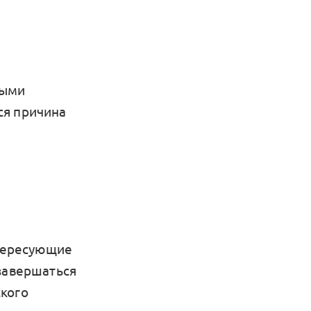
ными
ся причина
нтересующие
 завершаться
ского