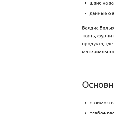
шанс на з
данные о 
Валдис Белых
ткань, фурни
продукта, гд
материальног
Основн
стоимость 
слабое ра