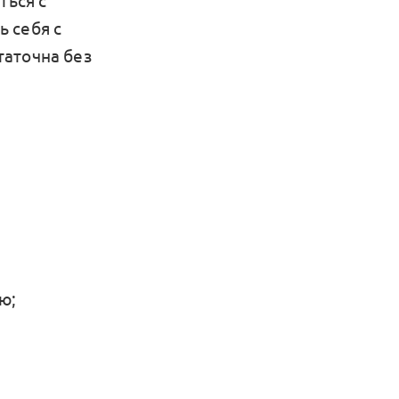
ться с
 себя с
таточна без
ю;