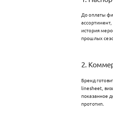
До оплаты фи
ассортимент,
история меро
прошлых сезо
2. Комме
Бренд готови
linesheet
, ви
показанное д
прототип.