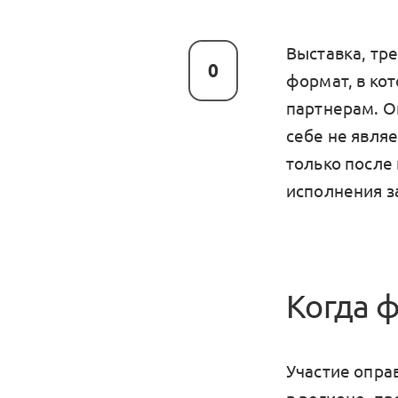
Выставка, тр
0
формат, в ко
партнерам. О
себе не явля
только после 
исполнения з
Когда 
Участие оправ