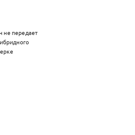
н не передает
гибридного
верке