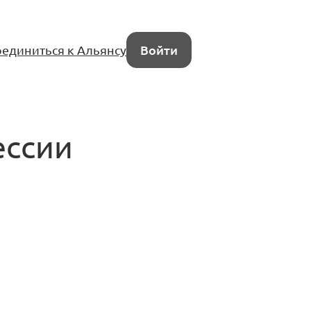
единиться к Альянсу
Войти
ессии