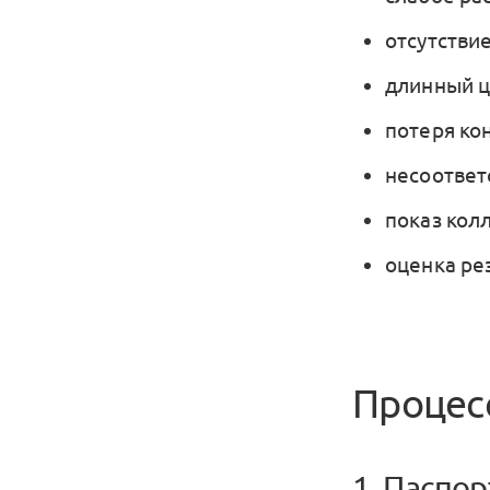
отсутстви
длинный ц
потеря кон
несоответ
показ кол
оценка ре
Процес
1. Паспор