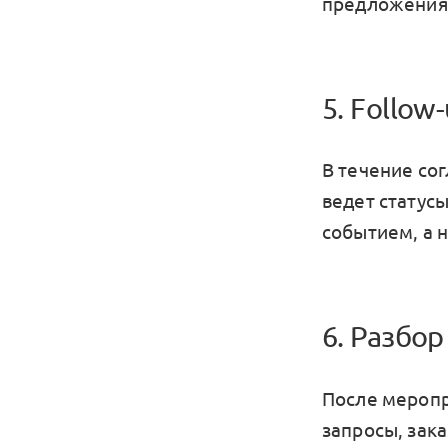
предложения 
5. Follow
В течение со
ведет статус
событием, а 
6. Разбор
После меропр
запросы, зак