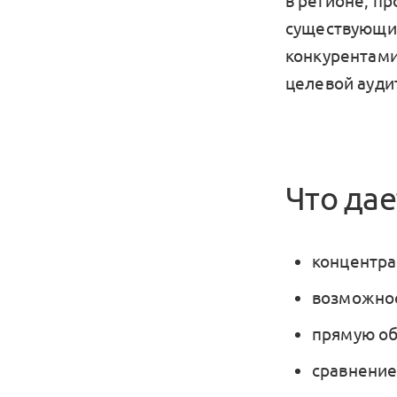
в регионе, пр
существующим
конкурентами
целевой ауди
Что дае
концентра
возможнос
прямую об
сравнение