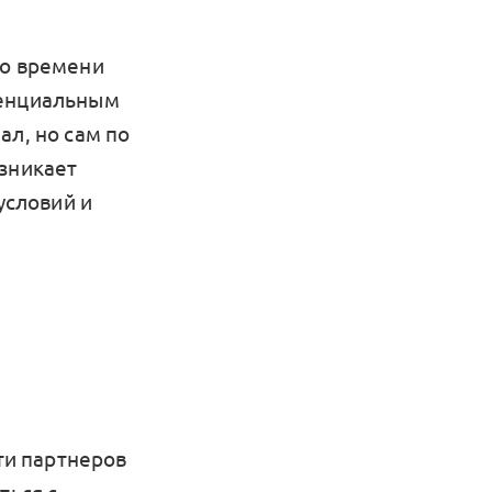
во времени
тенциальным
ал, но сам по
озникает
условий и
йти партнеров