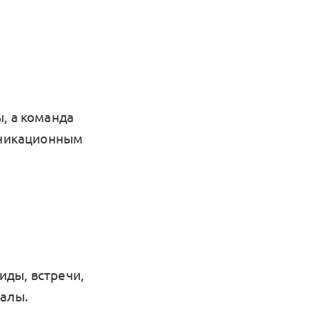
, а команда
муникационным
иды, встречи,
налы.