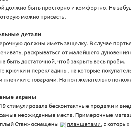
й должно быть просторно и комфортно. Не забуд
 которую можно присесть.
ельные детали
ерочную должны иметь защелку. В случае порть
ечивать, раскрываться от малейшего дуновения 
а быть достаточной, чтоб закрыть весь проём.
е крючки и перекладины, на которые покупател
и плечики с товарами. На пол желательно положи
ивные экраны
19 стимулировала бесконтактные продажи и вне
 самые неожиданные места. Примерочные магази
еплый Стан» оснащены
планшетами
, с которы