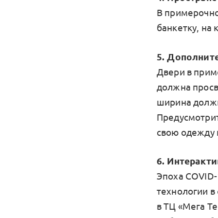
В примерочно
банкетку, на
5. Дополнит
Двери в прим
должна просв
ширина должн
Предусмотрит
свою одежду 
6. Интеракт
Эпоха COVID-
технологии в
в ТЦ «Мега Т