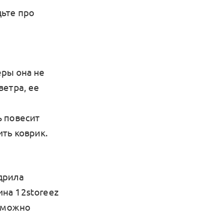
ьте про
еры она не
ветра, ее
ь повесит
ть коврик.
дрила
на 12storeez
х можно