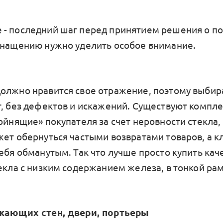
- последний шаг перед принятием решения о по
снащению нужно уделить особое внимание.
олжно нравится свое отражение, поэтому выбир
т, без дефектов и искажений. Существуют комп
ойнящие» покупателя за счет неровности стекла, 
жет обернуться частыми возвратами товаров, а к
себя обманутым. Так что лучше просто купить ка
текла с низким содержанием железа, в тонкой рам
ужающих стен, двери, портьеры