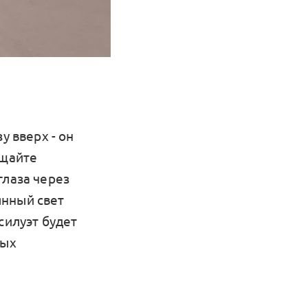
у вверх - он
ещайте
глаза через
янный свет
силуэт будет
ных