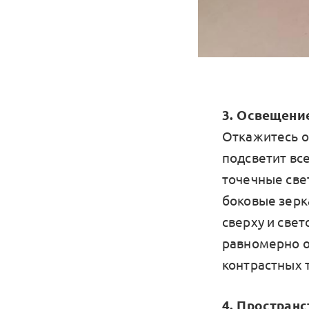
3. Освещени
Откажитесь от
подсветит вс
точечные све
боковые зерк
сверху и свет
равномерно о
контрастных 
4. Пространс