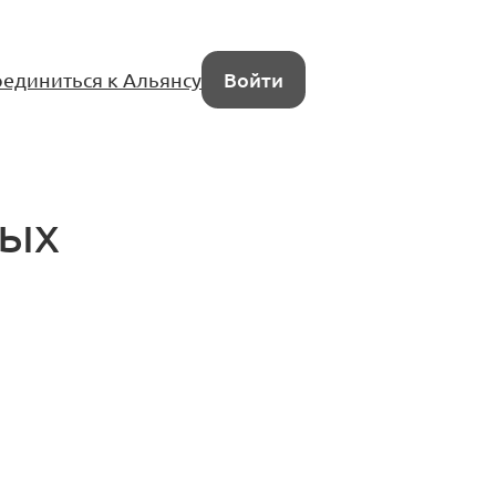
единиться к Альянсу
Войти
ных