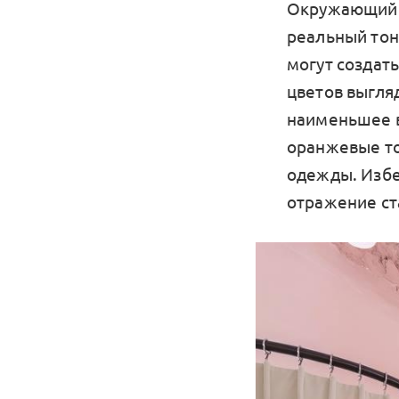
Окружающий ц
реальный тон
могут создат
цветов выгля
наименьшее в
оранжевые то
одежды. Избе
отражение ст