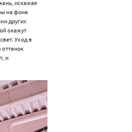
кань, искажая
ры на фоне
нии других
ой окажут
свет. Уход в
а оттенок
, и