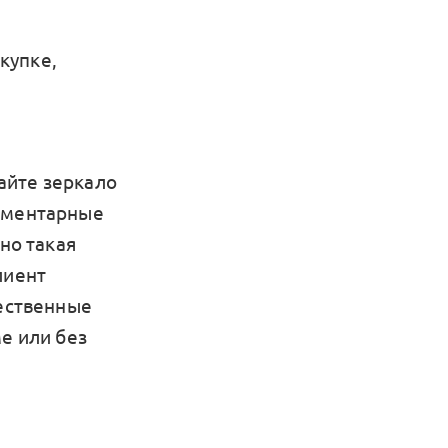
купке,
айте зеркало
лементарные
но такая
лиент
чественные
е или без