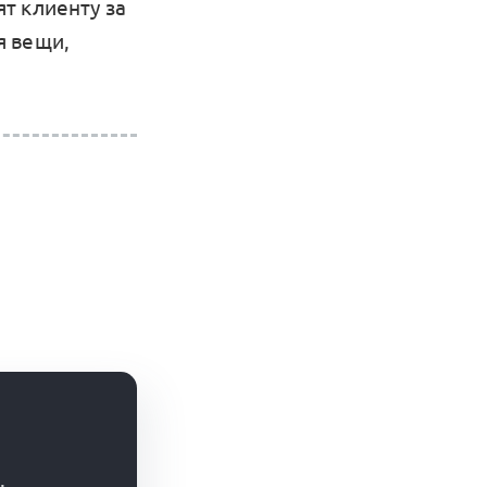
т клиенту за
я вещи,