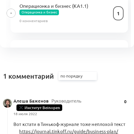
Операционка и бизнес (КА1.1)
Операционка и бизнес
1
0 комментариев
Паспорт Свода знаний KA (KA-P)
0
2 комментария
1 комментарий
A1: Центр компетенций Альянса.
Алеша Баженов
Руководитель
Кооперационные контуры и модульные
0
0
сборки
Институт Beinopen
18 июля 2022
5 комментариев
Меморандум о кооперации
Вот кстати в Тинькоф-журнале тоже неплохой текст
https://journal.tinkoff.ru/guide/business-plan/