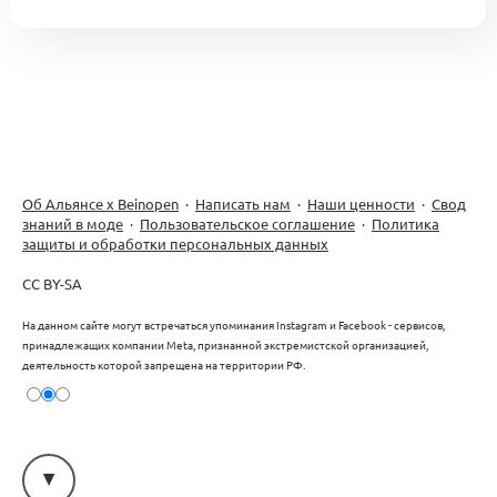
Об Альянсе х Beinopen
·
Написать нам
·
Наши ценности
·
Свод
знаний в моде
·
Пользовательское соглашение
·
Политика
защиты и обработки персональных данных
CC BY-SA
На данном сайте могут встречаться упоминания Instagram и Facebook - сервисов,
принадлежащих компании Meta, признанной экстремистской организацией,
деятельность которой запрещена на территории РФ.