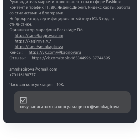
Руководитель маркетингового агентства в сфере Fashion:
контент и трафик ТГ, ВК, Яндекс.Директ, Яндекс.Карты, работа
со стилистами и блогерами.
Нейрокреатор, сертифицированный коуч ICI. 3 года в
стилистике.
Организатор марафона Backstage FM.
https://t.me/kagirovasmm
https://kagirova.ru/
https://t.me/smmkagirova
Кейсы:
https://vk.com/@kagirovaru
Отзывы:
https://vk.com/topic-165344996_37744595
smmkagirova@gmail.com
+79116180777
Часовая консультация – 10К.
хочу записаться на консультацию к @smmkagirova