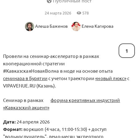
Публичный пост
24 марта 2026
578
Алеша Баженов
Елена Кагирова
1
Провели на семинар-акселератор в рамках
кооперационной стратегии
#КавказскаяНоваяВолна в моде на основе опыта
семинара в Бурятии
с учетом траектории
«новый люкс»
с
VIPAVENUE.RU (Казань).
Семинар в рамках
форума креативных индустрий
«Кавказский акцент»
Дата:
24 апреля 2026
Формат:
воркшоп (4 часа, 11:00-15:30) + доступ
"вольнослушатель", демо-месяц экспертного