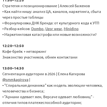
11:50–12:20
Стратегия и позиционирование | Алексей Баженов
• Как найти нишу: анализ ЦА, каналов, маркетинга, сбыта
через простые таблицы
• Формулировка ДНК бренда: от культурного кода к УТП
• Разбор кейсов:
Dombo
,
Uzor wear
,
Minidino
• Маркетинговая катастрофа или новые возможности?
12:20–12:50
Кофе-брейк + нетворкинг
Знакомство участников, обмен контактами
13:00–14:30
Сегментация аудитории в 2026 | Елена Кагирова
@smmkagirova
|
• "Спиральная динамика" как модель эволюции человека,
человечества и бизнеса;
• "Армани одевает жен, Версаче одевает любовниц" -
отличия типов платежеспособной аудитории;