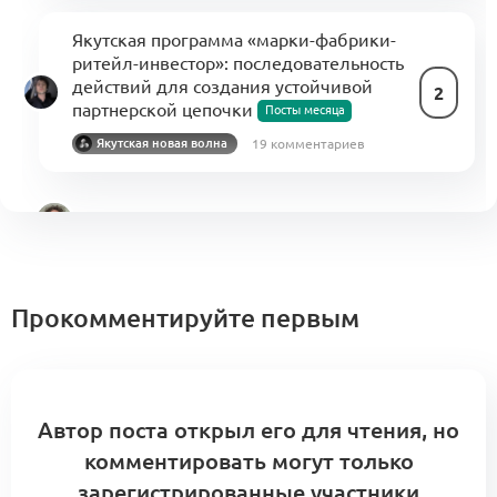
Якутская программа «марки-фабрики-
ритейл-инвестор»: последовательность
действий для создания устойчивой
2
партнерской цепочки
Посты месяца
19 комментариев
Якутская новая волна
2
Интро:
Алеша Баженов
2 комментария
Прокомментируйте первым
06
Лаборатория Альянса
1
1 комментарий
августа
Автор поста открыл его для чтения, но
комментировать могут только
1
Интро:
Татьяна Ладонина
2 комментария
зарегистрированные участники