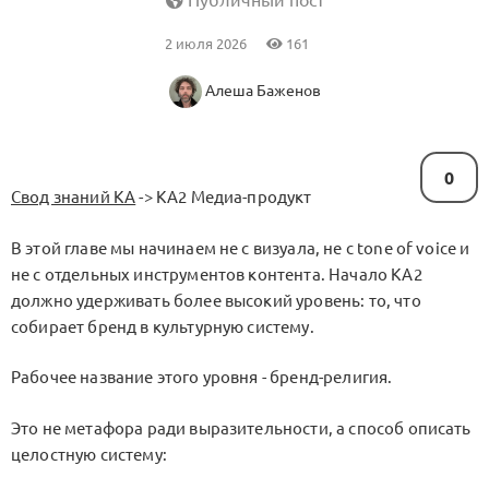
Публичный пост
2 июля 2026
161
Алеша Баженов
0
Свод знаний KA
->
KA2 Медиа-продукт
В этой главе мы начинаем не с визуала, не с
tone of voice
и
не с отдельных инструментов контента. Начало
KA2
должно удерживать более высокий уровень: то, что
собирает бренд в культурную систему.
Рабочее название этого уровня -
бренд-религия
.
Это не метафора ради выразительности, а способ описать
целостную систему: