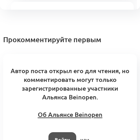
Паспорт Свода знаний KA (KA-P)
0
2 комментария
Прокомментируйте первым
Форум Альянса
«Индустриальный
10
Автор поста открыл его для чтения, но
искусственный интеллект
0
в моде и эталонная фабрика»
сентября
комментировать могут только
3 комментария
зарегистрированные участники
Альянса Beinopen.
Об Альянсе Beinopen
Тон коммуникации (Tone of Voice)
модного бренда (KA2.3.1)
0
0 комментариев
Войти
или