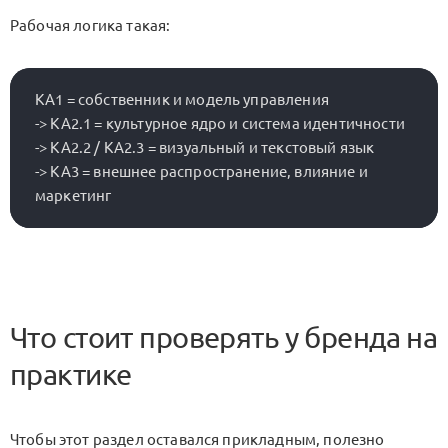
Рабочая логика такая:
KA1 = собственник и модель управления

-> KA2.1 = культурное ядро и система идентичности

-> KA2.2 / KA2.3 = визуальный и текстовый язык

-> KA3 = внешнее распространение, влияние и 
Что стоит проверять у бренда на
практике
Чтобы этот раздел оставался прикладным, полезно