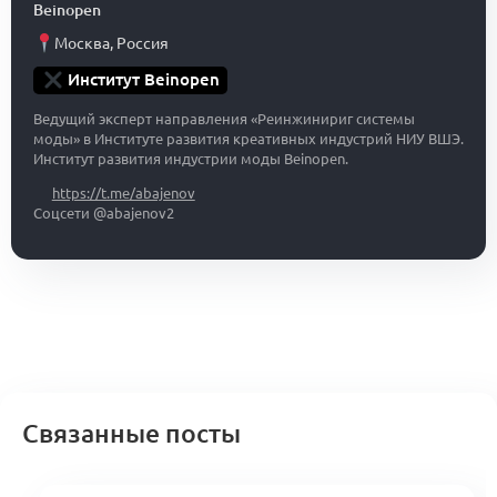
Beinopen
Москва
,
Россия
Институт Beinopen
Ведущий эксперт направления «Реинжинириг системы
моды» в Институте развития креативных индустрий НИУ ВШЭ.
Институт развития индустрии моды Beinopen.
https://t.me/abajenov
Соцсети @abajenov2
Связанные посты