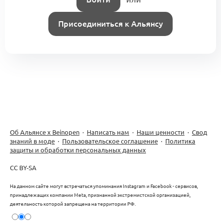
Присоединиться к Альянсу
Материальный и нематериальный
продукт бренда (KA2.0.1)
0
0 комментариев
Бренд-платформа / ДНК бренда
(KA2.1.1.1)
0
Об Альянсе х Beinopen
·
Написать нам
·
Наши ценности
·
Свод
1 комментарий
знаний в моде
·
Пользовательское соглашение
·
Политика
защиты и обработки персональных данных
CC BY-SA
На данном сайте могут встречаться упоминания Instagram и Facebook - сервисов,
Философия бренда
11
принадлежащих компании Meta, признанной экстремистской организацией,
0
деятельность которой запрещена на территории РФ.
Петербургский альянс
августа
0 комментариев