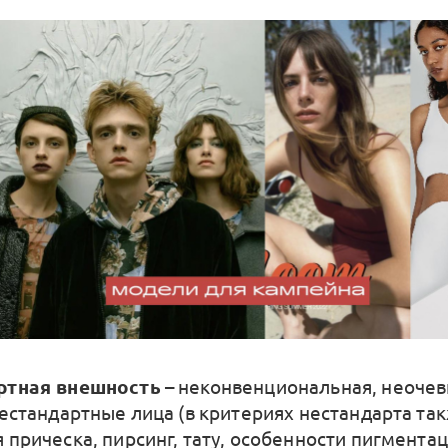
ртная внешность
– неконвенциональная, неоче
Нестандартные лица (в критериях нестандарта та
 прическа, пирсинг, тату, особенности пигмента