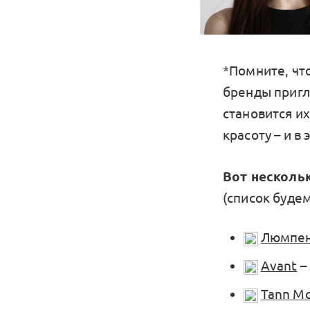
*Помните, чт
бренды пригл
становится и
красоту – и в
Вот несколь
(список будем
Люмпе
Avant
–
Tann Mo