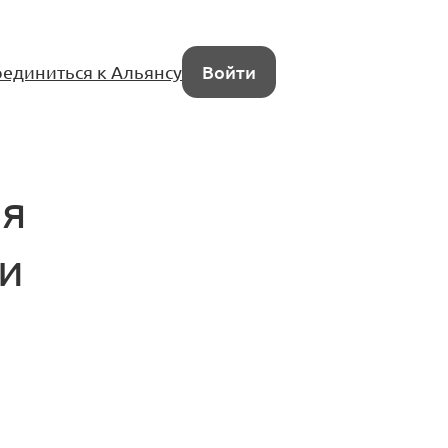
единиться к Альянсу
Войти
ля
и