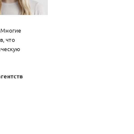
. Многие
, что
ическую
гентств