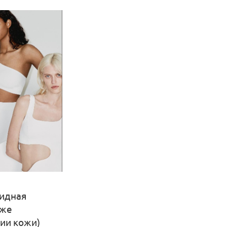
видная
кже
ции кожи)