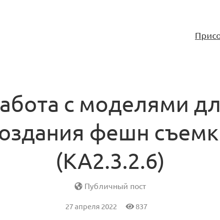
Присо
абота с моделями д
создания фешн съемк
(KA2.3.2.6)
Публичный пост
27 апреля 2022
837