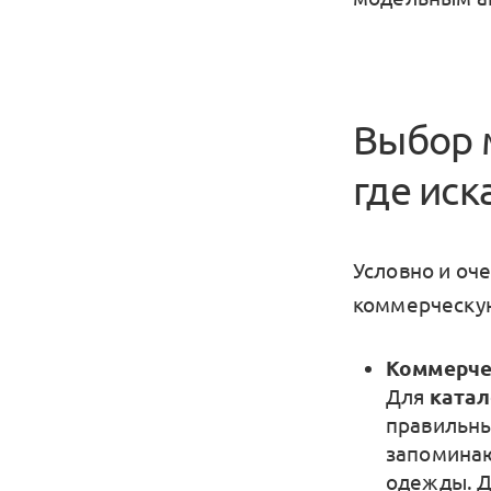
Выбор 
где иск
Условно и оч
коммерческую
Коммерче
Для
ката
правильны
запоминаю
одежды. 