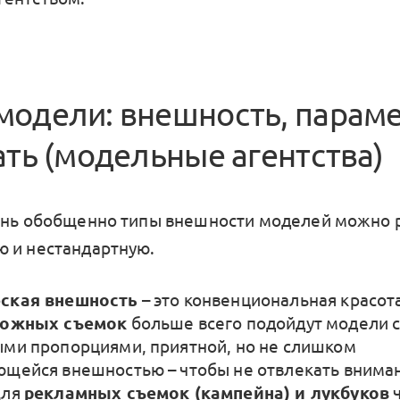
модели: внешность, парам
ать (модельные агентства)
ень обобщенно типы внешности моделей можно 
 и нестандартную.
ская внешность
– это конвенциональная красота
ложных съемок
больше всего подойдут модели 
ми пропорциями, приятной, но не слишком
щейся внешностью – чтобы не отвлекать вниман
Для
рекламных съемок (кампейна) и лукбуков