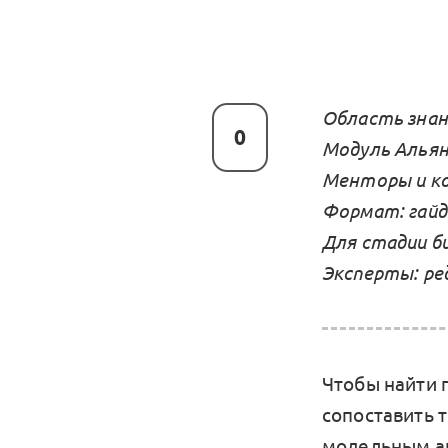
Область знан
0
Модуль Альян
Менторы и ко
Формат: гайд
Для стадии би
Эксперты: ре
Чтобы найти 
сопоставить т
модельным а