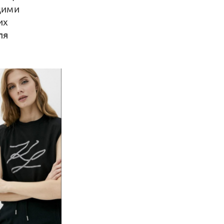
щими
их
ля