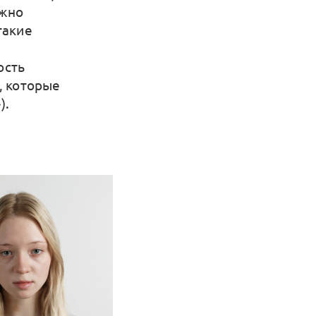
ужно
такие
ость
, которые
).