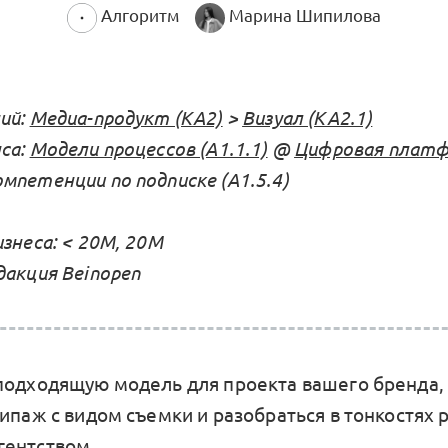
Алгоритм
Марина Шипилова
ий:
Медиа-продукт (KA2)
>
Визуал (KA2.1)
са:
Модели процессов (А1.1.1)
@
Цифровая платфо
мпетенции по подписке (А1.5.4)
знеса: < 20М, 20М
дакция Beinopen
подходящую модель для проекта вашего бренда,
ипаж с видом съемки и разобраться в тонкостях 
гентством.