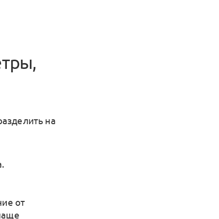
етры,
разделить на
.
с
ие от
чаще