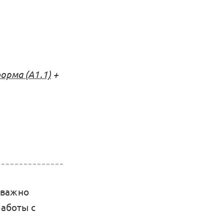
рма (А1.1)
+
 важно
работы с