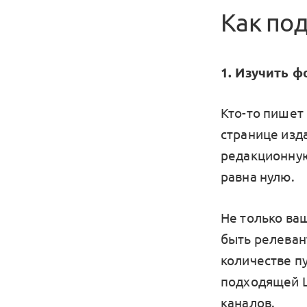
Как под
1. Изучить 
Кто-то пишет 
странице изда
редакционную
равна нулю.
Не только ва
быть релевант
количестве п
подходящей Ц
каналов.