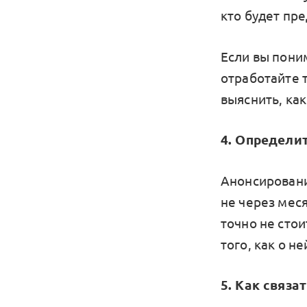
кто будет пре
Если вы пони
отработайте 
выяснить, как
4. Определи
Анонсировани
не через меся
точно не стои
того, как о н
5. Как связа