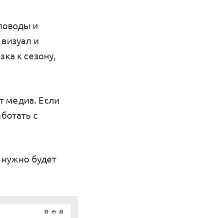
поводы и
 визуал и
зка к сезону,
т медиа. Если
аботать с
у нужно будет