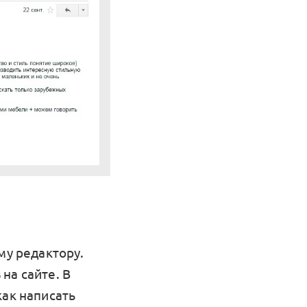
му редактору.
на сайте. В
как написать