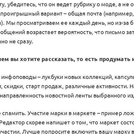
ту, убедитесь, что он ведет рубрику о моде, а не 
спроигрышный вариант – общая почта (например, 
ru). Мы просматриваем ее каждый день, но из-за 
ообщений возрастает вероятность, что письмо за
но не сразу.
 чем вы хотите рассказать, то есть продумат
 инфоповоды – лукбуки новых коллекций, капсул
 скидки, старт продаж, различные активности. Н
 направленность новостной ленты выбранного из
е спамить. Участие марки в маркете – пример ло
едактор скорее напишет о том, что маркет состо
участии. Лучше попросите включить вашу марку в