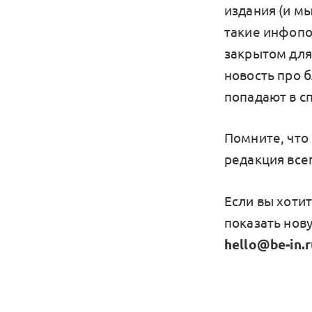
издания (и м
такие инфопо
закрытом для
новость про 
попадают в сп
Помните, что
редакция всег
Если вы хоти
показать нов
hello@be-in.r