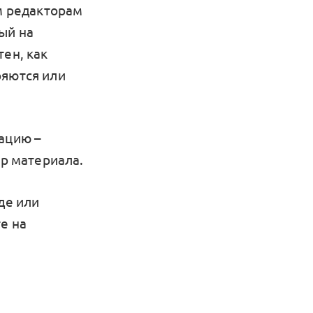
им редакторам
ый на
тен, как
ряются или
ацию –
ор материала.
де или
е на