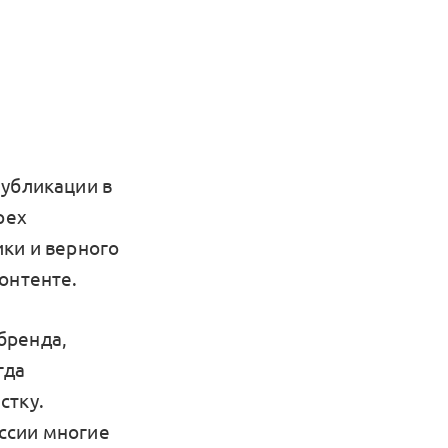
публикации в
рех
ики и верного
онтенте.
бренда,
гда
стку.
ссии многие