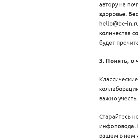
автору на поч
здоровье. Бе
hello@be-in.
количества с
будет прочита
3. Понять, о
Классические
коллаборации,
важно учесть
Старайтесь н
инфоповода. Р
вашем в нем 