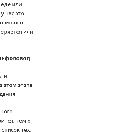
о еде или
у нас это
большого
теряется или
ь инфоповод
ы и
а этом этапе
дания.
жного
ится, чем о
 список тех,