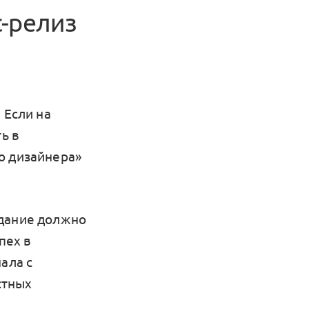
с-релиз
 Если на
ь в
о дизайнера»
здание должно
пех в
ала с
стных