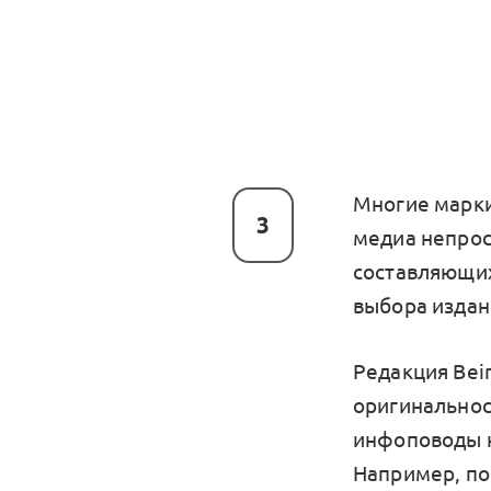
Многие марки
3
медиа непрост
составляющих
выбора издан
Редакция Bei
оригинальност
инфоповоды н
Например, по