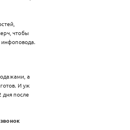
остей,
ерч, чтобы
с инфоповода.
родажами, а
готов. И уж
2 дня после
 звонок