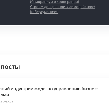
Меморандум о кооперации!
Строим доверенное взаимодействие!
Кибергуманизм!
 посты
аний индустрии моды по управлению бизнес-
сами
ментария