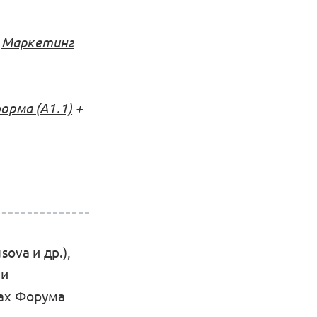
+
Маркетинг
рма (А1.1)
+
sova и др.),
 и
ках Форума