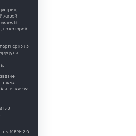
дустрии,
ий живой
 моде. В
, по которой
 партнеров из
ругу, на
ь.
 задаче
а также
A или поиска
ать в
.
тем MBSE 2.0