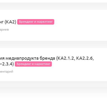
нг (КА2)
Брендинг и маркетинг
ариев
ия медиапродукта бренда (KA2.1.2, KA2.2.6,
−2.3.4)
Брендинг и маркетинг
ментарий
ация, усилитель роста и эпоха объединения