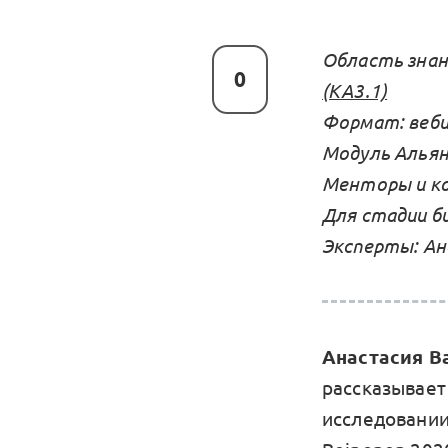
Область знан
0
(KA3.1)
Формат: веб
Модуль Альян
Менторы и ко
Для стадии би
Эксперты: Ан
Анастасия В
рассказывает
исследовании