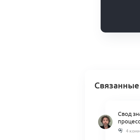
Связанные
Свод зн
процес
4 ком