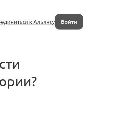
единиться к Альянсу
Войти
сти
тории?