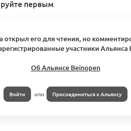
ариев
руйте первым
тр компетенций Альянса. Кооперационные конту
а открыл его для чтения, но комментир
льные сборки
арегистрированные участники Альянса 
5 комментариев
дум о кооперации
Об Альянсе Beinopen
нг (KA3.1)
Брендинг и маркетинг
Войти
или
Присоединиться к Альянсу
ментариев