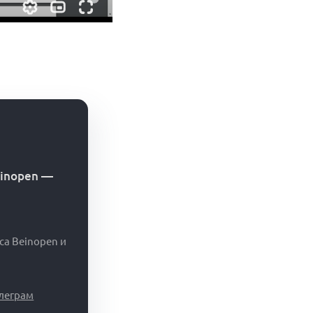
einopen
—
са Beinopen и
елеграм