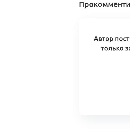
0 коммент
Прокомменти
A1: Цен
Автор пост
и моду
только з
Меморан
Маркети
0 ком