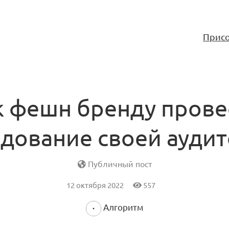
Присо
к фешн бренду прове
дование своей ауди
Публичный пост
12 октября 2022
557
Алгоритм