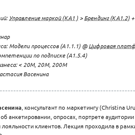
ий:
Управление маркой (KA1 )
>
Брендинг (КА1.2)
инар
са: Модели процессов (А1.1.1) @
Цифровая платфо
мпетенции по подписке (А1.5.4)
знеса: < 20М, 20М, 200M
астасия Васенина
асенина
, консультант по маркетингу (Christina Uru
 об анкетировании, опросах, портрете аудитории
 лояльности клиентов. Лекция проходила в рам