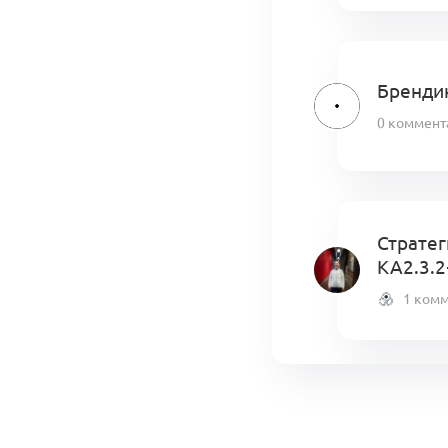
Бренди
0 коммент
Стратег
KA2.3.2
1 ком
Акселер