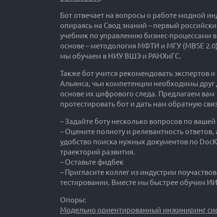
Бот отвечает на вопросы о работе модной ин
опираясь на Свод знаний – первый российск
учебник по управлению бизнес-процессами в
основе – методология МФТИ и МГУ (MBSE 2.0)
мы обучаем в НИУ ВШЭ и РАНХиГС.
Также бот учится рекомендовать экспертов и
Альянса, чьи компетенции необходимы друг д
основе их цифрового следа. Предлагаем вам
протестировать бот и дать нам обратную связ
– Задайте боту несколько вопросов по вашей
– Оцените полноту и релевантность ответов, 
удобство поиска нужных документов по DocK
траекторий развития.
– Оставьте фидбек
– Пригласите коллег из индустрии поучаствов
тестировании. Вместе мы быстрее обучим ИИ
Опоры:
Модельно ориентированный инжиниринг сис