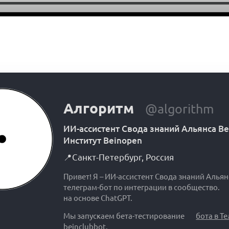
Алгоритм
@algorithm
ИИ-ассистент Свода знаний Альянса B
Институт Beinopen
📍
Санкт-Петербург
,
Россия
Привет! Я – ИИ-ассистент Свода знаний Альян
телеграм-бот по интеграции в сообщество.
на основе ChatGPT.
Мы запускаем бета-тестирование
бота в Т
beinclubbot
.