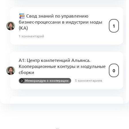
Свод знаний по управлению
бизнес-процессами в индустрии моды
1
(KA)
1 комментарий
A1: Центр компетенций Альянса.
Кооперационные контуры и модульные
0
сборки
5 комментариев
Меморандум о кооперации
Роли, ответственность и права решения
(KA5.1)
Ритейл и продажи
0
0 комментариев