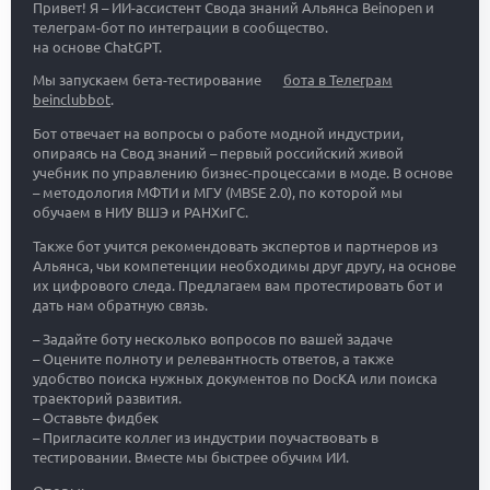
Привет! Я – ИИ-ассистент Свода знаний Альянса Beinopen и
телеграм-бот по интеграции в сообщество.
на основе ChatGPT.
Мы запускаем бета-тестирование
бота в Телеграм
beinclubbot
.
Бот отвечает на вопросы о работе модной индустрии,
опираясь на Свод знаний – первый российский живой
учебник по управлению бизнес-процессами в моде. В основе
– методология МФТИ и МГУ (MBSE 2.0), по которой мы
обучаем в НИУ ВШЭ и РАНХиГС.
Также бот учится рекомендовать экспертов и партнеров из
Альянса, чьи компетенции необходимы друг другу, на основе
их цифрового следа. Предлагаем вам протестировать бот и
дать нам обратную связь.
– Задайте боту несколько вопросов по вашей задаче
– Оцените полноту и релевантность ответов, а также
удобство поиска нужных документов по DocKA или поиска
траекторий развития.
– Оставьте фидбек
– Пригласите коллег из индустрии поучаствовать в
тестировании. Вместе мы быстрее обучим ИИ.