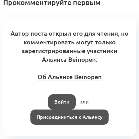
Прокомментируйте первым
Маркетинг (KA3.1)
Брендинг и маркетинг
Автор поста открыл его для чтения, но
0
0 комментариев
комментировать могут только
зарегистрированные участники
Альянса Beinopen.
Смыслообразующие «якоря»
Об Альянсе Beinopen
брендинга
0
0 комментариев
Войти
или
Присоединиться к Альянсу
Временные и тестовые форматы
(KA5.4.7)
0
0 комментариев