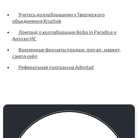
Учитесь коллаборациям у Творческого
объединения Kruzhok
Лонгрид о коллаборации Bobo in Paradise и
Антохи MC
Временные форматы продаж: поп-ап, маркет,
сэмпл-сейл
Реферальная программа Admitad