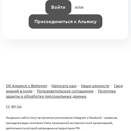
Войти
или
Анатомия одного продукта: unit-
экономика и базовый ABC-анализ
Присоединиться к Альянсу
0
(DocKA5.2.3.2)
0 комментариев
Об Альянсе х Beinopen
·
Написать нам
·
Наши ценности
·
Свод
знаний в моде
·
Пользовательское соглашение
·
Политика
защиты и обработки персональных данных
CC BY-SA
На данном сайте могут встречаться упоминания Instagram и Facebook - сервисов,
принадлежащих компании Meta, признанной экстремистской организацией,
деятельность которой запрещена на территории РФ.