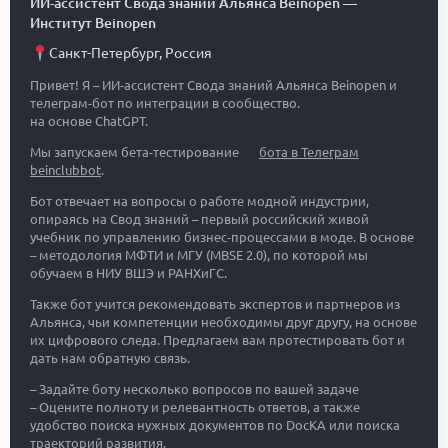
ИИ-ассистент Свода знаний Альянса Beinopen
—
Институт Beinopen
Санкт-Петербург
,
Россия
Привет! Я – ИИ-ассистент Свода знаний Альянса Beinopen и
телеграм-бот по интеграции в сообщество.
на основе ChatGPT.
Мы запускаем бета-тестирование
бота в Телеграм
beinclubbot
.
Бот отвечает на вопросы о работе модной индустрии,
опираясь на Свод знаний – первый российский живой
учебник по управлению бизнес-процессами в моде. В основе
– методология МФТИ и МГУ (MBSE 2.0), по которой мы
обучаем в НИУ ВШЭ и РАНХиГС.
Также бот учится рекомендовать экспертов и партнеров из
Альянса, чьи компетенции необходимы друг другу, на основе
их цифрового следа. Предлагаем вам протестировать бот и
дать нам обратную связь.
– Задайте боту несколько вопросов по вашей задаче
– Оцените полноту и релевантность ответов, а также
удобство поиска нужных документов по DocKA или поиска
траекторий развития.