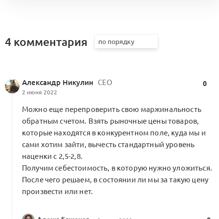
в фэшн-компаниях (KA1.4.2)
1
Форум Beinopen 2022
0 комментариев
4 комментария
Александр Никулин
CEO
Паспорт Свода знаний KA (KA-P)
0
0
2 июня 2022
2 комментария
Можно еще перепроверить свою маржинальность
обратным счетом. Взять рыночные цены товаров,
которые находятся в конкурентном поле, куда мы и
сами хотим зайти, вычесть стандартный уровень
A1: Центр компетенций Альянса.
наценки с 2,5-2,8.
Кооперационные контуры и модульные
0
Получим себестоимость, в которую нужно уложиться.
сборки
После чего решаем, в состоянии ли мы за такую цену
5 комментариев
Меморандум о кооперации
произвести или нет.