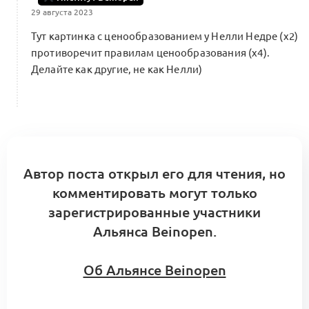
29 августа 2023
Навигатор DocKA5 (KA5.7.6)
Тут картинка с ценообразованием у Нелли Недре (х2)
0
противоречит правилам ценообразования (х4).
0 комментариев
Делайте как другие, не как Нелли)
11 критериев оценки конкурентов
в индустрии моды (KA3.1.2.1)
0
Брендинг и маркетинг
Автор поста открыл его для чтения, но
2 комментария
комментировать могут только
зарегистрированные участники
Альянса Beinopen.
Возвраты и причины отказа
от продукта (KA5.5.4)
0
Об Альянсе Beinopen
0 комментариев