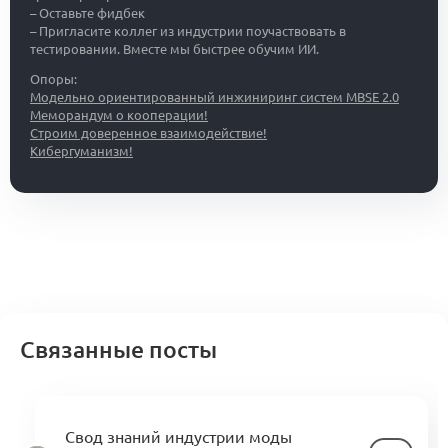
– Оставьте фидбек
– Пригласите коллег из индустрии поучаствовать в
тестировании. Вместе мы быстрее обучим ИИ.
Опоры:
Модельно ориентированный инжиниринг систем MBSE 2.0
Меморандум о кооперации!
Строим доверенное взаимодействие!
Кибергуманизм!
Связанные посты
Свод знаний индустрии моды