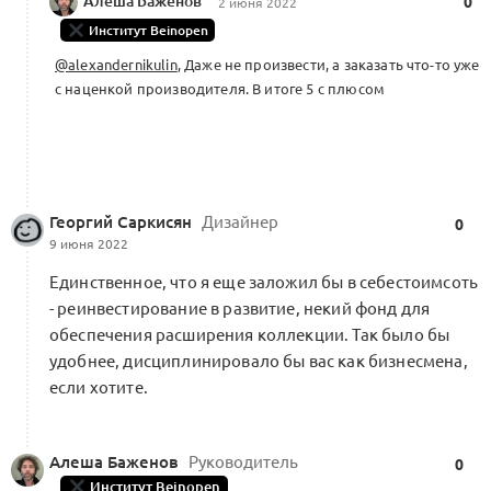
Алеша Баженов
0
2 июня 2022
Роли, ответственность и права решения
Институт Beinopen
(KA5.1)
Ритейл и продажи
0
@alexandernikulin
, Даже не произвести, а заказать что-то уже
0 комментариев
с наценкой производителя. В итоге 5 с плюсом
Модель канала и квалификация
партнера (KA5.4.4.1)
0
Георгий Саркисян
Дизайнер
0
9 июня 2022
0 комментариев
Единственное, что я еще заложил бы в себестоимсоть
- реинвестирование в развитие, некий фонд для
обеспечения расширения коллекции. Так было бы
Ценообразование в премиальных
удобнее, дисциплинировало бы вас как бизнесмена,
брендах, опыт The Row (KA1.3.2.1)
если хотите.
0
Операционка и бизнес
3 комментария
Алеша Баженов
Руководитель
0
Институт Beinopen