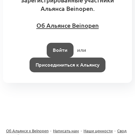
зарегистрированные участники
Альянса Beinopen.
Роли, ответственность и права решения
Об Альянсе Beinopen
(KA5.1)
Ритейл и продажи
0
0 комментариев
Войти
или
Присоединиться к Альянсу
Роли бренда и фабрики
в производственном контуре (KA4.0.3)
0
2 комментария
Об Альянсе х Beinopen
·
Написать нам
·
Наши ценности
·
Свод