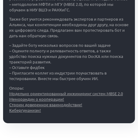
– методология МФТИ и МГУ (MBSE 2.0), по которой мы
обучаем в НИУ ВШЭ и РАНХиГС.
Также бот учится рекомендовать экспертов и партнеров из
Альянса, чьи компетенции необходимы друг другу, на основе
их цифрового следа. Предлагаем вам протестировать бот и
дать нам обратную связь.
– Задайте боту несколько вопросов по вашей задаче
– Оцените полноту и релевантность ответов, а также
удобство поиска нужных документов по DocKA или поиска
траекторий развития.
– Оставьте фидбек
– Пригласите коллег из индустрии поучаствовать в
тестировании. Вместе мы быстрее обучим ИИ.
Опоры:
Модельно ориентированный инжиниринг систем MBSE 2.0
Меморандум о кооперации!
Строим доверенное взаимодействие!
Кибергуманизм!