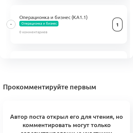
Операционка и бизнес (КА1.1)
Операционка и бизнес
1
0 комментариев
Производство (KA4.1)
Производство
1
2 комментария
Прокомментируйте первым
A1: Центр компетенций Альянса.
Кооперационные контуры и модульные
Автор поста открыл его для чтения, но
0
сборки
комментировать могут только
5 комментариев
Меморандум о кооперации